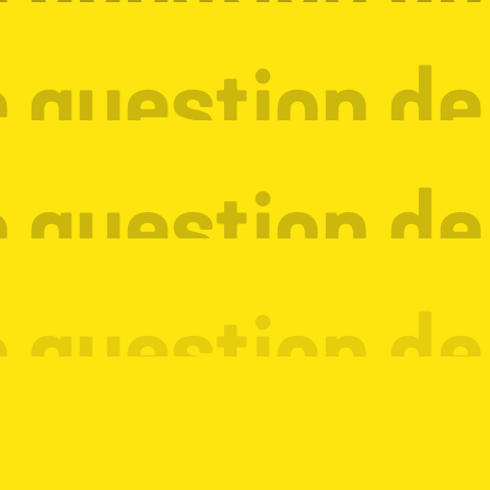
 question d
 question d
 question d