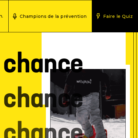
n.
Champions de la prévention
Faire le Quiz
e chance
e chance
e chance