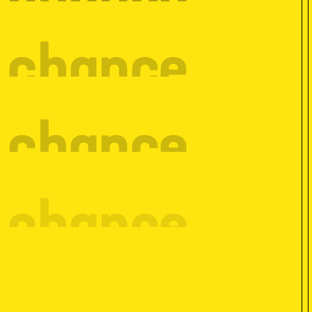
e chance
e chance
e chance