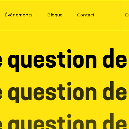
Événements
Blogue
Contact
E
 question d
 question d
 question d