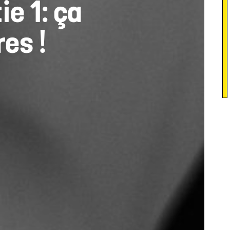
ie 1: ça
res !