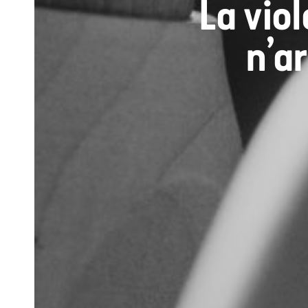
La viol
n’ar