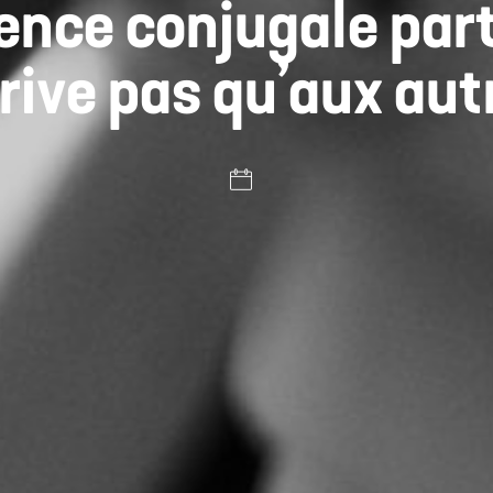
ence conjugale part
rive pas qu’aux aut