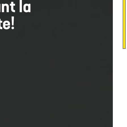
nt la
te!