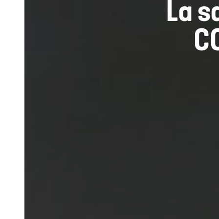
La s
CO