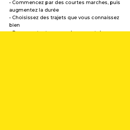
• Commencez par des courtes marches, puis
augmentez la durée
• Choisissez des trajets que vous connaissez
bien
• Prenez votre temps — rien ne sert de se
presser
• Si vous utilisez une canne ou des bâtons de
marche, continuez de le faire
• Portez des chaussures confortables,
fermées et antidérapantes
Lors des événements communautaires ou
dans les endroits achalandés, soyez attentif
autour de vous. Les distractions et la foule
peuvent parfois cacher des obstacles.
De petits gestes qui font une grande
différence